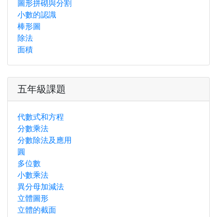
圖形拼砌與分割
小數的認識
棒形圖
除法
面積
五年級課題
代數式和方程
分數乘法
分數除法及應用
圓
多位數
小數乘法
異分母加減法
立體圖形
立體的截面