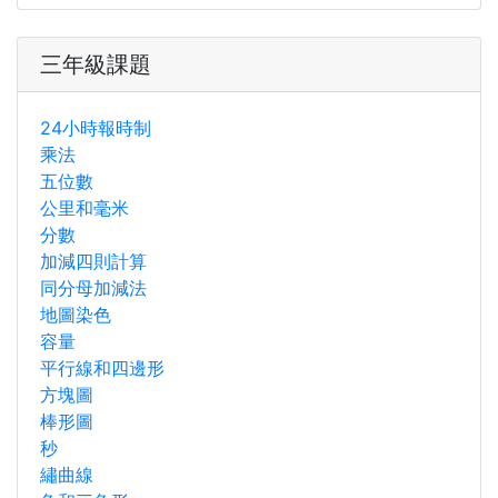
三年級課題
24小時報時制
乘法
五位數
公里和毫米
分數
加減四則計算
同分母加減法
地圖染色
容量
平行線和四邊形
方塊圖
棒形圖
秒
繡曲線