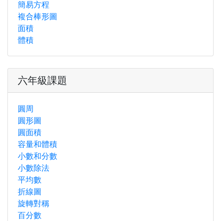
簡易方程
複合棒形圖
面積
體積
六年級課題
圓周
圓形圖
圓面積
容量和體積
小數和分數
小數除法
平均數
折線圖
旋轉對稱
百分數