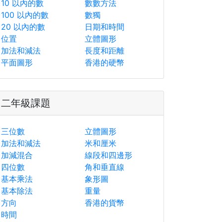
10 以內的數
數數方法
100 以內的數
數獨
20 以內的數
日期和時間
位置
立體圖形
加法和減法
長度和距離
平面圖形
香港的硬幣
二年級課題
三位數
立體圖形
加法和減法
米和厘米
加減混合
線段和四邊形
四位數
角和垂直線
基本乘法
象形圖
基本除法
重量
方向
香港的貨幣
時間