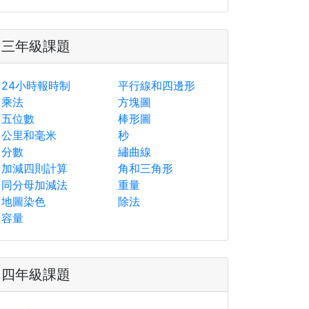
三年級課題
24小時報時制
平行線和四邊形
乘法
方塊圖
五位數
棒形圖
公里和毫米
秒
分數
繡曲線
加減四則計算
角和三角形
同分母加減法
重量
地圖染色
除法
容量
四年級課題