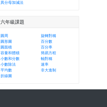
異分母加減法
六年級課題
圓周
旋轉對稱
圓形圖
百分數
圓面積
百分率
容量和體積
簡易方程
小數和分數
軸對稱
小數除法
速率
平均數
非大進制
折線圖