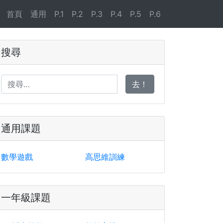
首頁
通用
P.1
P.2
P.3
P.4
P.5
P.6
搜尋
去！
通用課題
數學遊戲
高思維訓練
一年級課題