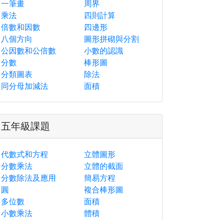
一筆畫
周界
乘法
四則計算
倍數和因數
四邊形
八個方向
圖形拼砌與分割
公因數和公倍數
小數的認識
分數
棒形圖
分類圖表
除法
同分母加減法
面積
五年級課題
代數式和方程
立體圖形
分數乘法
立體的截面
分數除法及應用
簡易方程
圓
複合棒形圖
多位數
面積
小數乘法
體積