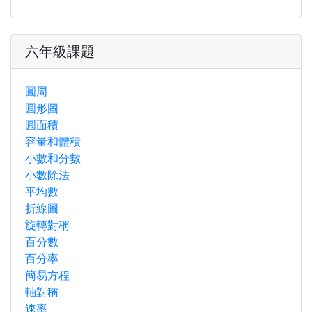
六年級課題
圓周
圓形圖
圓面積
容量和體積
小數和分數
小數除法
平均數
折線圖
旋轉對稱
百分數
百分率
簡易方程
軸對稱
速率