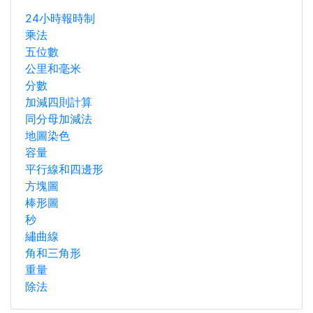
24小時報時制
乘法
五位數
公里和毫米
分數
加減四則計算
同分母加減法
地圖染色
容量
平行線和四邊形
方塊圖
棒形圖
秒
繡曲線
角和三角形
重量
除法