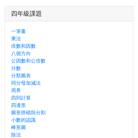
四年級課題
一筆畫
乘法
倍數和因數
八個方向
公因數和公倍數
分數
分類圖表
同分母加減法
周界
四則計算
四邊形
圖形拼砌與分割
小數的認識
棒形圖
除法