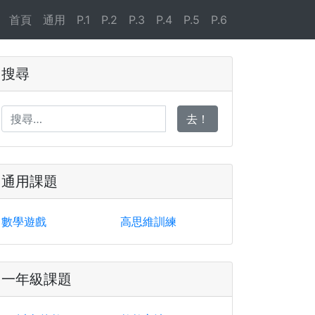
首頁
通用
P.1
P.2
P.3
P.4
P.5
P.6
搜尋
去！
通用課題
數學遊戲
高思維訓練
一年級課題