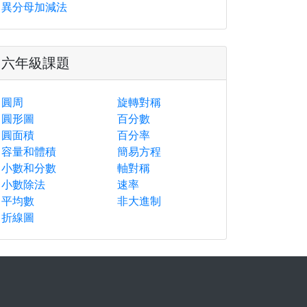
異分母加減法
六年級課題
圓周
旋轉對稱
圓形圖
百分數
圓面積
百分率
容量和體積
簡易方程
小數和分數
軸對稱
小數除法
速率
平均數
非大進制
折線圖