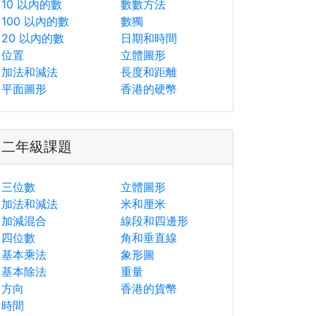
10 以內的數
數數方法
100 以內的數
數獨
20 以內的數
日期和時間
位置
立體圖形
加法和減法
長度和距離
平面圖形
香港的硬幣
二年級課題
三位數
立體圖形
加法和減法
米和厘米
加減混合
線段和四邊形
四位數
角和垂直線
基本乘法
象形圖
基本除法
重量
方向
香港的貨幣
時間