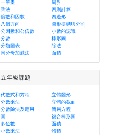
一筆畫
周界
乘法
四則計算
倍數和因數
四邊形
八個方向
圖形拼砌與分割
公因數和公倍數
小數的認識
分數
棒形圖
分類圖表
除法
同分母加減法
面積
五年級課題
代數式和方程
立體圖形
分數乘法
立體的截面
分數除法及應用
簡易方程
圓
複合棒形圖
多位數
面積
小數乘法
體積