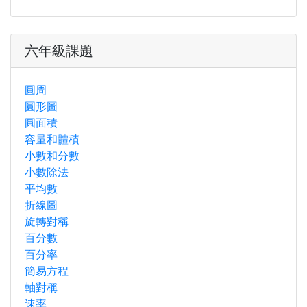
六年級課題
圓周
圓形圖
圓面積
容量和體積
小數和分數
小數除法
平均數
折線圖
旋轉對稱
百分數
百分率
簡易方程
軸對稱
速率