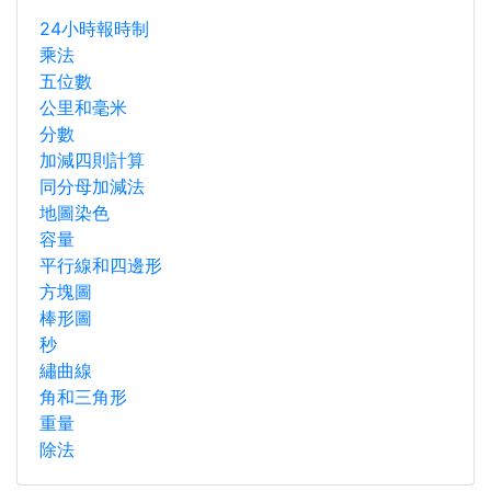
24小時報時制
乘法
五位數
公里和毫米
分數
加減四則計算
同分母加減法
地圖染色
容量
平行線和四邊形
方塊圖
棒形圖
秒
繡曲線
角和三角形
重量
除法