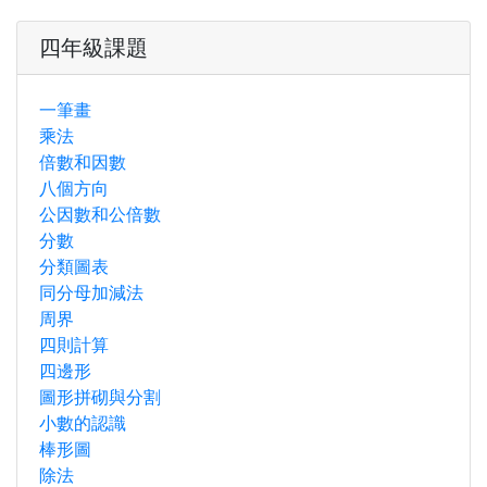
四年級課題
一筆畫
乘法
倍數和因數
八個方向
公因數和公倍數
分數
分類圖表
同分母加減法
周界
四則計算
四邊形
圖形拼砌與分割
小數的認識
棒形圖
除法