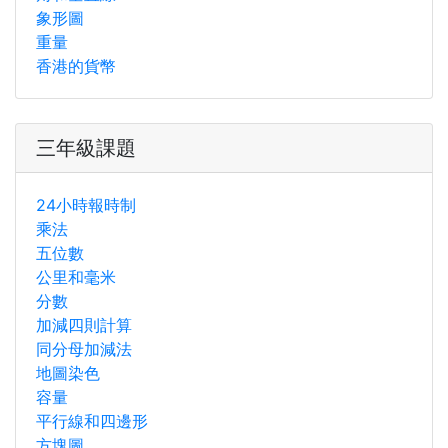
象形圖
重量
香港的貨幣
三年級課題
24小時報時制
乘法
五位數
公里和毫米
分數
加減四則計算
同分母加減法
地圖染色
容量
平行線和四邊形
方塊圖