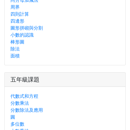
同分母加減法
周界
四則計算
四邊形
圖形拼砌與分割
小數的認識
棒形圖
除法
面積
五年級課題
代數式和方程
分數乘法
分數除法及應用
圓
多位數