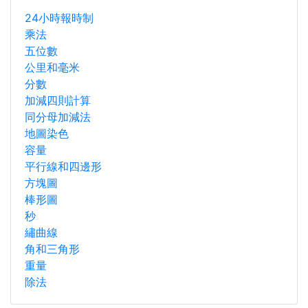
24小時報時制
乘法
五位數
公里和毫米
分數
加減四則計算
同分母加減法
地圖染色
容量
平行線和四邊形
方塊圖
棒形圖
秒
繡曲線
角和三角形
重量
除法