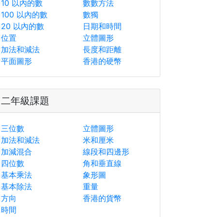
10 以內的數
數數方法
100 以內的數
數獨
20 以內的數
日期和時間
位置
立體圖形
加法和減法
長度和距離
平面圖形
香港的硬幣
二年級課題
三位數
立體圖形
加法和減法
米和厘米
加減混合
線段和四邊形
四位數
角和垂直線
基本乘法
象形圖
基本除法
重量
方向
香港的貨幣
時間