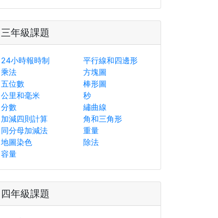
三年級課題
24小時報時制
平行線和四邊形
乘法
方塊圖
五位數
棒形圖
公里和毫米
秒
分數
繡曲線
加減四則計算
角和三角形
同分母加減法
重量
地圖染色
除法
容量
四年級課題