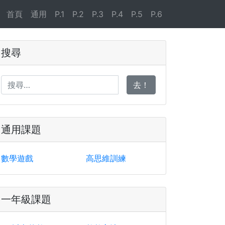
首頁
通用
P.1
P.2
P.3
P.4
P.5
P.6
搜尋
去！
通用課題
數學遊戲
高思維訓練
一年級課題