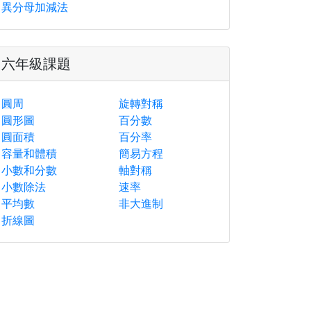
異分母加減法
六年級課題
圓周
旋轉對稱
圓形圖
百分數
圓面積
百分率
容量和體積
簡易方程
小數和分數
軸對稱
小數除法
速率
平均數
非大進制
折線圖