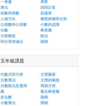
一筆畫
周界
乘法
四則計算
倍數和因數
四邊形
八個方向
圖形拼砌與分割
公因數和公倍數
小數的認識
分數
棒形圖
分類圖表
除法
同分母加減法
面積
五年級課題
代數式和方程
立體圖形
分數乘法
立體的截面
分數除法及應用
簡易方程
圓
複合棒形圖
多位數
面積
小數乘法
體積