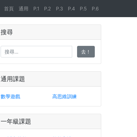
首頁
通用
P.1
P.2
P.3
P.4
P.5
P.6
搜尋
去！
通用課題
數學遊戲
高思維訓練
一年級課題