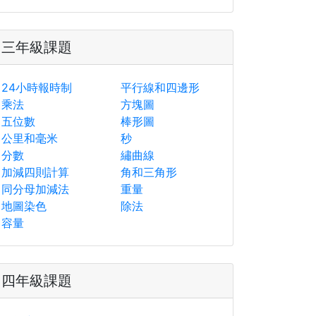
三年級課題
24小時報時制
平行線和四邊形
乘法
方塊圖
五位數
棒形圖
公里和毫米
秒
分數
繡曲線
加減四則計算
角和三角形
同分母加減法
重量
地圖染色
除法
容量
四年級課題