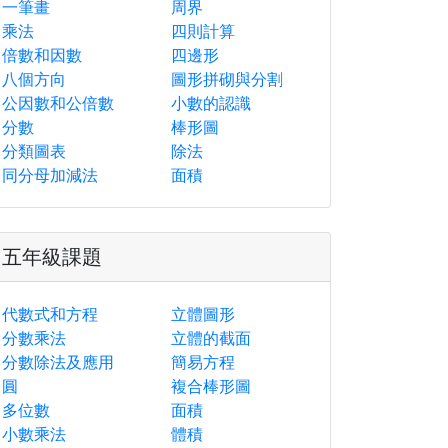
一筆畫
周界
乘法
四則計算
倍數和因數
四邊形
八個方向
圖形拼砌與分割
公因數和公倍數
小數的認識
分數
棒形圖
分類圖表
除法
同分母加減法
面積
五年級課題
代數式和方程
立體圖形
分數乘法
立體的截面
分數除法及應用
簡易方程
圓
複合棒形圖
多位數
面積
小數乘法
體積