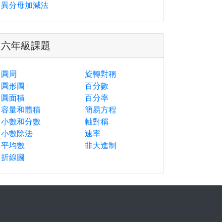
異分母加減法
六年級課題
圓周
旋轉對稱
圓形圖
百分數
圓面積
百分率
容量和體積
簡易方程
小數和分數
軸對稱
小數除法
速率
平均數
非大進制
折線圖