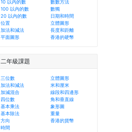
10 以內的數
數數方法
100 以內的數
數獨
20 以內的數
日期和時間
位置
立體圖形
加法和減法
長度和距離
平面圖形
香港的硬幣
二年級課題
三位數
立體圖形
加法和減法
米和厘米
加減混合
線段和四邊形
四位數
角和垂直線
基本乘法
象形圖
基本除法
重量
方向
香港的貨幣
時間