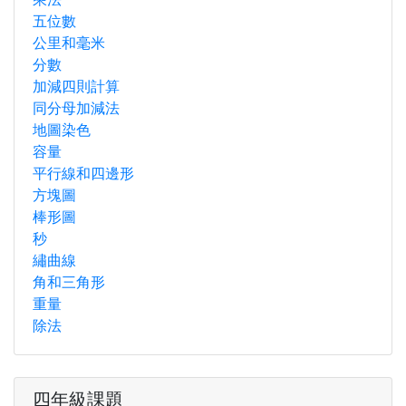
五位數
公里和毫米
分數
加減四則計算
同分母加減法
地圖染色
容量
平行線和四邊形
方塊圖
棒形圖
秒
繡曲線
角和三角形
重量
除法
四年級課題