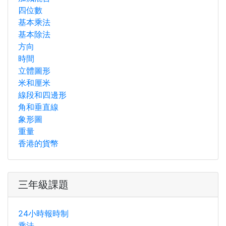
四位數
基本乘法
基本除法
方向
時間
立體圖形
米和厘米
線段和四邊形
角和垂直線
象形圖
重量
香港的貨幣
三年級課題
24小時報時制
乘法