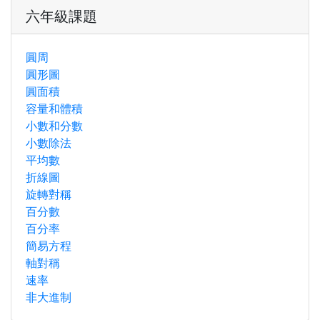
六年級課題
圓周
圓形圖
圓面積
容量和體積
小數和分數
小數除法
平均數
折線圖
旋轉對稱
百分數
百分率
簡易方程
軸對稱
速率
非大進制