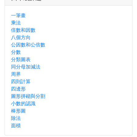
一筆畫
乘法
倍數和因數
八個方向
公因數和公倍數
分數
分類圖表
同分母加減法
周界
四則計算
四邊形
圖形拼砌與分割
小數的認識
棒形圖
除法
面積