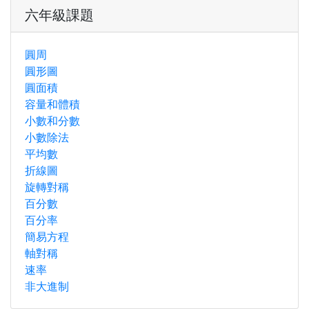
六年級課題
圓周
圓形圖
圓面積
容量和體積
小數和分數
小數除法
平均數
折線圖
旋轉對稱
百分數
百分率
簡易方程
軸對稱
速率
非大進制