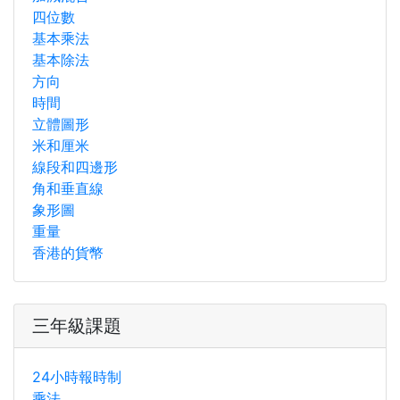
四位數
基本乘法
基本除法
方向
時間
立體圖形
米和厘米
線段和四邊形
角和垂直線
象形圖
重量
香港的貨幣
三年級課題
24小時報時制
乘法