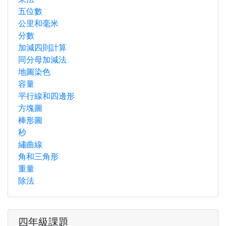
五位數
公里和毫米
分數
加減四則計算
同分母加減法
地圖染色
容量
平行線和四邊形
方塊圖
棒形圖
秒
繡曲線
角和三角形
重量
除法
四年級課題