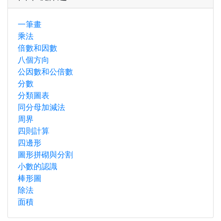
一筆畫
乘法
倍數和因數
八個方向
公因數和公倍數
分數
分類圖表
同分母加減法
周界
四則計算
四邊形
圖形拼砌與分割
小數的認識
棒形圖
除法
面積