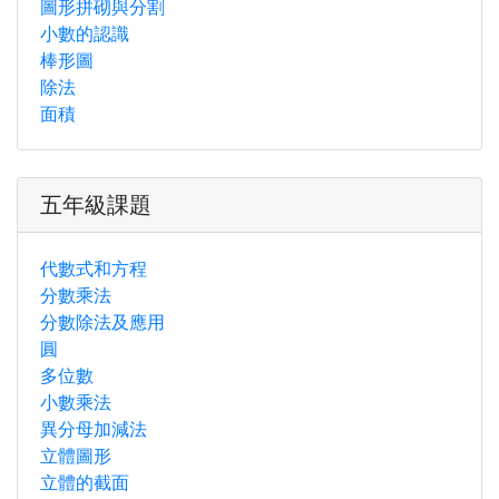
圖形拼砌與分割
小數的認識
棒形圖
除法
面積
五年級課題
代數式和方程
分數乘法
分數除法及應用
圓
多位數
小數乘法
異分母加減法
立體圖形
立體的截面