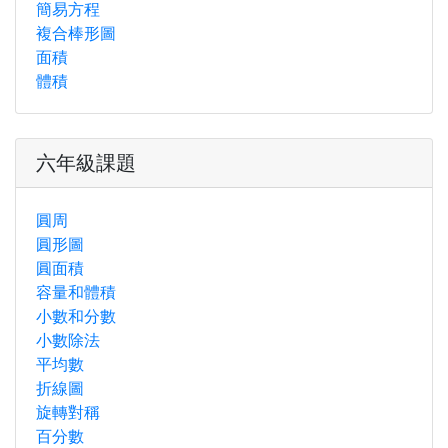
簡易方程
複合棒形圖
面積
體積
六年級課題
圓周
圓形圖
圓面積
容量和體積
小數和分數
小數除法
平均數
折線圖
旋轉對稱
百分數