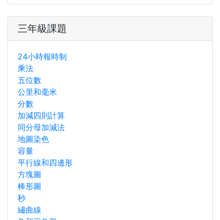
三年級課題
24小時報時制
乘法
五位數
公里和毫米
分數
加減四則計算
同分母加減法
地圖染色
容量
平行線和四邊形
方塊圖
棒形圖
秒
繡曲線